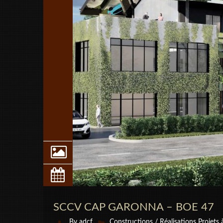
SCCV CAP GARONNA – BOE 47
By
adcf
Constructions / Réalisations
Projets 