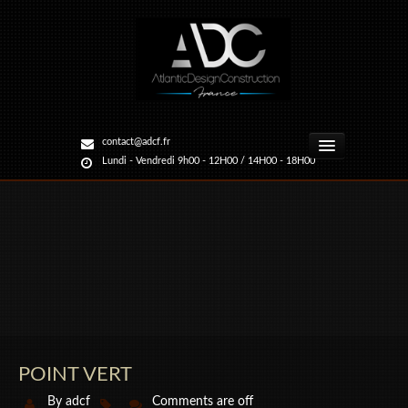
contact@adcf.fr
Lundi - Vendredi 9h00 - 12H00 / 14H00 - 18H00
Accueil
Nos Projets
Nos Services
Actualité / Presse
POINT VERT
Contact
By
adcf
Comments are off