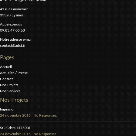
Atlantic Design Construction
41 rue Guynemer
33320 Eysines
Appelez-nous
09.83.47.05.63
Notre adresse e-mail
contact@adcf.fr
Pages
Accueil
Actualité / Presse
Contact
Nos Projets
Nos Services
Nos Projets
Imprimoi
24 novembre 2016
,
No Responses.
SCI Cristal (47800)
24 novembre 2016
,
No Responses.